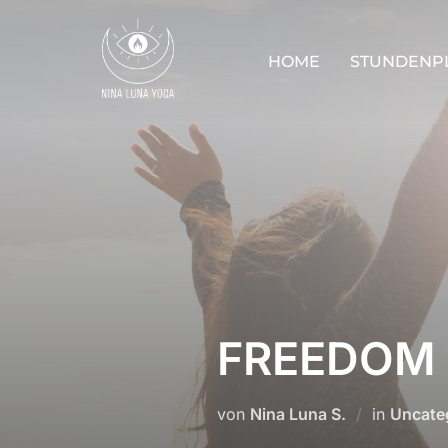
Zum
Inhalt
HOME
STUNDENP
springen
FREEDOM
von
Nina Luna S.
in
Uncate