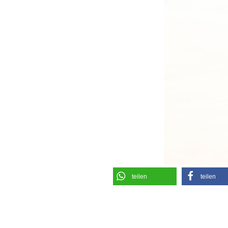
teilen
teilen