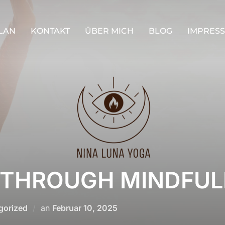
LAN
KONTAKT
ÜBER MICH
BLOG
IMPRES
 THROUGH MINDFUL
Veröffentlicht
gorized
an
Februar 10, 2025
am