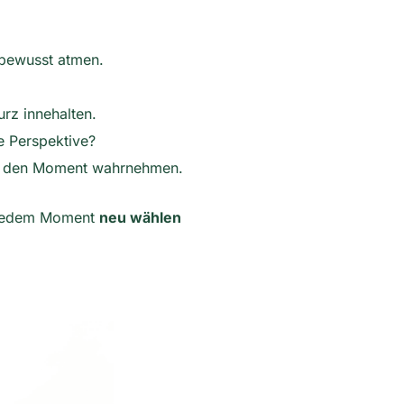
l bewusst atmen.
rz innehalten.
e Perspektive?
st den Moment wahrnehmen.
 jedem Moment
neu wählen