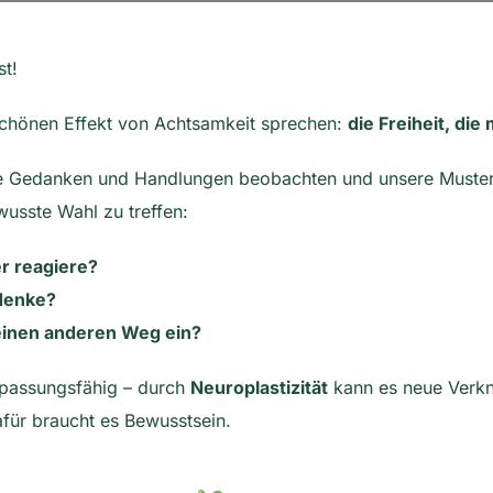
st!
schönen Effekt von Achtsamkeit sprechen:
die Freiheit, di
e Gedanken und Handlungen beobachten und unsere Muster 
wusste Wahl zu treffen:
er reagiere?
 denke?
 einen anderen Weg ein?
anpassungsfähig – durch
Neuroplastizität
kann es neue Verkn
für braucht es Bewusstsein.